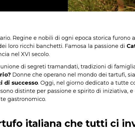
io. Regine e nobili di ogni epoca storica furono 
dei loro ricchi banchetti. Famosa la passione di
Ca
ncia nel XVI secolo.
’unione di segreti tramandati, tradizioni di famigli
rio?
Donne che operano nel mondo dei tartufi, s
i di successo
. Oggi, nel giorno dedicato a tutte 
 sono distinte per passione e spirito di iniziativa, 
nte gastronomico.
rtufo italiana che tutti ci i