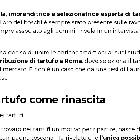
la
,
imprenditrice e selezionatrice esperta di ta
e l’oro dei boschi è sempre stato presente sulle ta
re associato agli uomini”, rivela in un’intervista
a deciso di unire le antiche tradizioni ai suoi st
tribuzione di tartufo a Roma
, dove seleziona il ta
l mercato. E non è un caso che da una tesi di Laur
oso.
tartufo come rinascita
trovato nei tartufi un motivo per ripartire, nasce 
ta campagna toscana. Ha rivelato che
l’unica possib