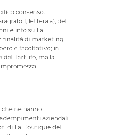
cifico consenso.
agrafo 1, lettera a), del
ni e info su La
r finalità di marketing
bero e facoltativo; in
del Tartufo, ma la
o compromessa.
ne che ne hanno
li adempimenti aziendali
ori di La Boutique del