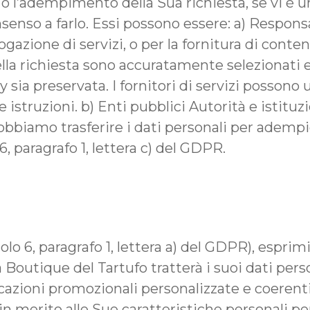
 o l’adempimento della Sua richiesta, se vi è u
onsenso a farlo. Essi possono essere: a) Respon
erogazione di servizi, o per la fornitura di con
ella richiesta sono accuratamente selezionati e
ia preservata. I fornitori di servizi possono ut
re istruzioni. b) Enti pubblici Autorità e istit
i dobbiamo trasferire i dati personali per ademp
6, paragrafo 1, lettera c) del GDPR.
colo 6, paragrafo 1, lettera a) del GDPR), espri
 Boutique del Tartufo tratterà i suoi dati person
icazioni promozionali personalizzate e coerenti 
in merito alle Sue caratteristiche personali per