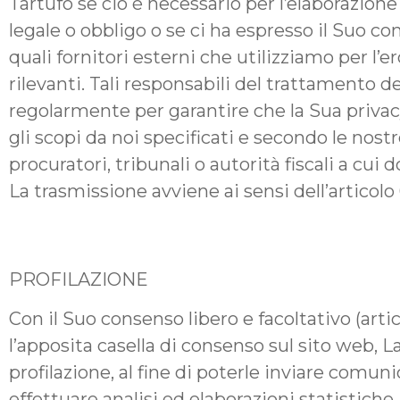
Tartufo se ciò è necessario per l’elaborazione
legale o obbligo o se ci ha espresso il Suo c
quali fornitori esterni che utilizziamo per l’
rilevanti. Tali responsabili del trattamento d
regolarmente per garantire che la Sua privacy s
gli scopi da noi specificati e secondo le nost
procuratori, tribunali o autorità fiscali a cu
La trasmissione avviene ai sensi dell’articolo 
PROFILAZIONE
Con il Suo consenso libero e facoltativo (arti
l’apposita casella di consenso sul sito web, La
profilazione, al fine di poterle inviare comun
effettuare analisi ed elaborazioni statistiche 