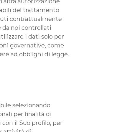
n’altra autorizzazione
sabili del trattamento
tenuti contrattualmente
 da noi controllati
ilizzare i dati solo per
uzioni governative, come
iere ad obblighi di legge.
mibile selezionando
ali per finalità di
con il Suo profilo, per
 attività di