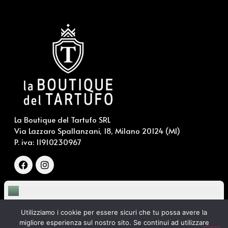
La Boutique del Tartufo SRL
Via Lazzaro Spallanzani, 18, Milano 20124 (MI)
P. iva:
11910230967
LINK UTILI
Chi siamo
PRECEDENTE
SUCCESSIVO
Utilizziamo i cookie per essere sicuri che tu possa avere la
Perché acquistare tartufo: 4 buoni motivi
Fiera del Tartufo Bianco: Alba è troppo lontana?
Contattaci
migliore esperienza sul nostro sito. Se continui ad utilizzare